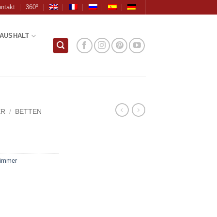
ntakt
360º
AUSHALT
ER
/
BETTEN
zimmer