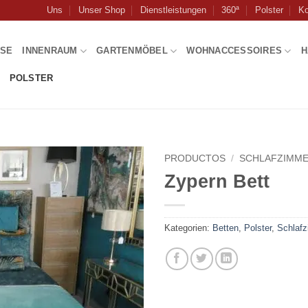
Uns
Unser Shop
Dienstleistungen
360ª
Polster
Ko
USE
INNENRAUM
GARTENMÖBEL
WOHNACCESSOIRES
H
POLSTER
PRODUCTOS
/
SCHLAFZIMM
Zypern Bett
Kategorien:
Betten
,
Polster
,
Schlaf