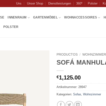
Uns
Unser Shop
Dienstleistungen
360ª
Polster
Ko
USE
INNENRAUM
GARTENMÖBEL
WOHNACCESSOIRES
H
POLSTER
PRODUCTOS
/
WOHNZIMME
SOFÁ MANHUL
1,125.00
€
Artikelnummer:
28947
Kategorien:
Sofas
,
Wohnzimmer