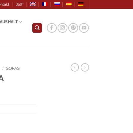
ntakt
360º
AUSHALT
R
/
SOFAS
A