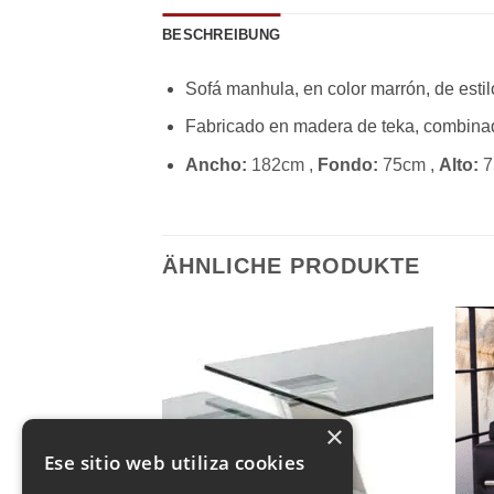
BESCHREIBUNG
Sofá manhula, en color marrón, de estilo
Fabricado en madera de teka, combinado 
Ancho:
182cm ,
Fondo:
75cm ,
Alto:
7
ÄHNLICHE PRODUKTE
×
VORRÄTIG
Ese sitio web utiliza cookies