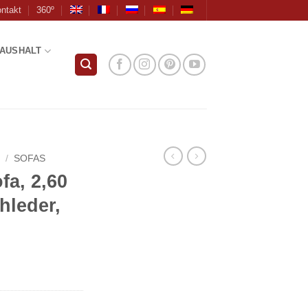
ntakt
360º
AUSHALT
R
/
SOFAS
fa, 2,60
hleder,