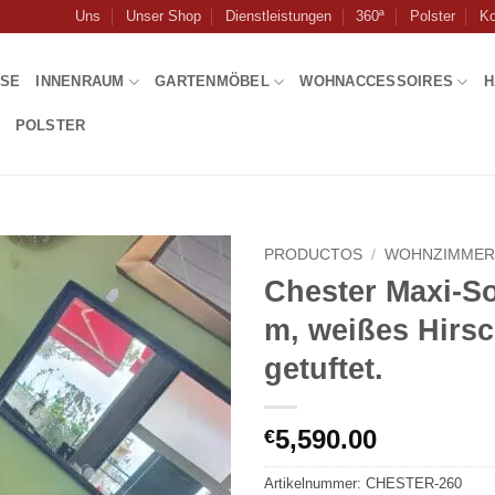
Uns
Unser Shop
Dienstleistungen
360ª
Polster
Ko
USE
INNENRAUM
GARTENMÖBEL
WOHNACCESSOIRES
H
POLSTER
PRODUCTOS
/
WOHNZIMME
Chester Maxi-So
m, weißes Hirsc
getuftet.
5,590.00
€
Artikelnummer:
CHESTER-260