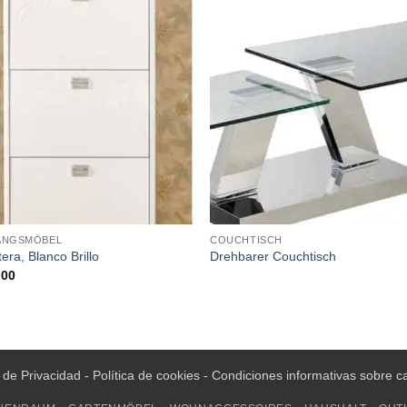
ANGSMÖBEL
COUCHTISCH
era, Blanco Brillo
Drehbarer Couchtisch
.00
a de Privacidad
-
Política de cookies
-
Condiciones informativas sobre c