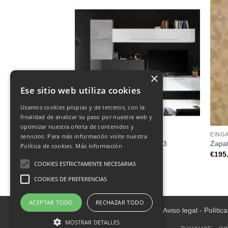
×
Ese sitio web utiliza cookies
Usamos cookies propias y de terceros, con la
finalidad de analizar su paso por nuestra web y
optimizar nuestra oferta de contenidos y
KOMPOSITIONEN
EING
servicios. Para más información visite nuestra
Unendliche Komposition 053
Zapat
Política de cookies.
Más información
€
1,150.00
€
195
COOKIES ESTRICTAMENTE NECESARIAS
COOKIES DE PREFERENCIAS
ACEPTAR TODO
RECHAZAR TODO
Aviso legal
-
Polític
MOSTRAR DETALLES