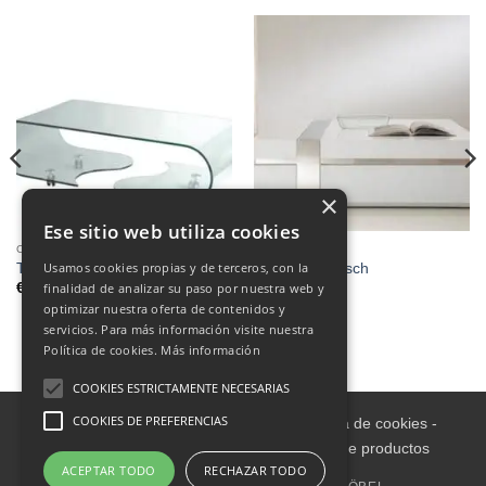
×
Ese sitio web utiliza cookies
COUCHTISCH
COUCHTISCH
Usamos cookies propias y de terceros, con la
TABLE BASSE 120X60.
Steel,Couchtisch
finalidad de analizar su paso por nuestra web y
€
640.00
€
410.00
optimizar nuestra oferta de contenidos y
servicios. Para más información visite nuestra
Política de cookies.
Más información
COOKIES ESTRICTAMENTE NECESARIAS
COOKIES DE PREFERENCIAS
Aviso legal
-
Política de Privacidad
-
Política de cookies
-
Condiciones informativas sobre catálogo de productos
ACEPTAR TODO
RECHAZAR TODO