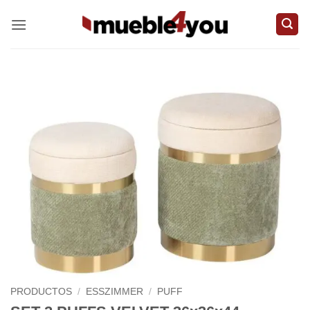
Zum
Inhalt
springen
PRODUCTOS
/
ESSZIMMER
/
PUFF