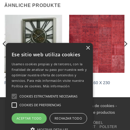
ÄHNLICHE PRODUKTE
×
Ese sitio web utiliza cookies
Usamos cookies propias y de terceros, con la
finalidad de analizar su paso por nuestra web y
optimizar nuestra oferta de contenidos y
ANDERE
TEPPICHE
servicios. Para más información visite nuestra
Reloj
ALFOMBRA 160 X 230
Política de cookies.
Más información
COOKIES ESTRICTAMENTE NECESARIAS
COOKIES DE PREFERENCIAS
Aviso legal
-
Política de Privacidad
-
Política de cookies
-
Condiciones informativas sobre catálogo de productos
ACEPTAR TODO
RECHAZAR TODO
ZUHAUSE
INNENRAUM
GARTENMÖBEL
WOHNACCESSOIRES
HAUSHALT
OUTLET
POLSTER
MOSTRAR DETALLES