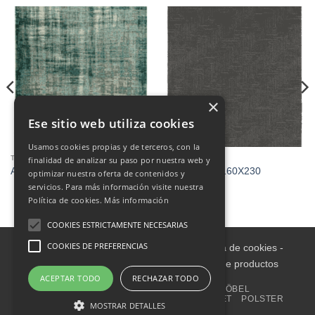
×
Ese sitio web utiliza cookies
Usamos cookies propias y de terceros, con la
TEPPICHE
TEPPICHE
finalidad de analizar su paso por nuestra web y
Alfombra 1.55 x 2.30
ALFOMBRA 160X230
optimizar nuestra oferta de contenidos y
servicios. Para más información visite nuestra
Política de cookies.
Más información
COOKIES ESTRICTAMENTE NECESARIAS
COOKIES DE PREFERENCIAS
Aviso legal
-
Política de Privacidad
-
Política de cookies
-
Condiciones informativas sobre catálogo de productos
ACEPTAR TODO
RECHAZAR TODO
ZUHAUSE
INNENRAUM
GARTENMÖBEL
WOHNACCESSOIRES
HAUSHALT
OUTLET
POLSTER
MOSTRAR DETALLES