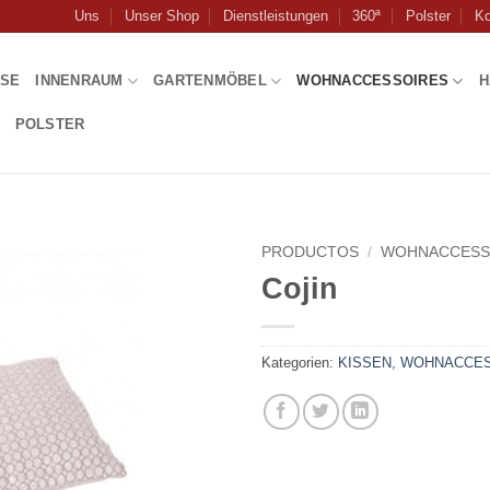
Uns
Unser Shop
Dienstleistungen
360ª
Polster
Ko
USE
INNENRAUM
GARTENMÖBEL
WOHNACCESSOIRES
H
POLSTER
PRODUCTOS
/
WOHNACCESS
Cojin
Kategorien:
KISSEN
,
WOHNACCES