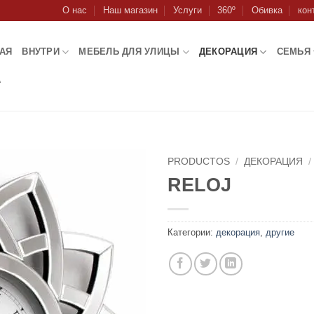
О нас
Наш магазин
Услуги
360º
Обивка
кон
АЯ
ВНУТРИ
МЕБЕЛЬ ДЛЯ УЛИЦЫ
ДЕКОРАЦИЯ
СЕМЬЯ
А
PRODUCTOS
/
ДЕКОРАЦИЯ
/
RELOJ
Категории:
декорация
,
другие