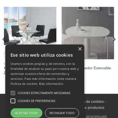
×
Ese sitio web utiliza cookies
Usamos cookies propias y de terceros, con la
СТОЛОВАЯ
СТОЛОВАЯ
Круглый обеденный стол
Mesa de Comedor Extensible
finalidad de analizar su paso por nuestra web y
Диаметр 110
Giratoria
optimizar nuestra oferta de contenidos y
€
775.00
servicios. Para más información visite nuestra
Política de cookies.
Más información
COOKIES ESTRICTAMENTE NECESARIAS
COOKIES DE PREFERENCIAS
Aviso legal
-
Política de Privacidad
-
Política de cookies
-
Condiciones informativas sobre catálogo de productos
ACEPTAR TODO
RECHAZAR TODO
ГЛАВНАЯ
ВНУТРИ
МЕБЕЛЬ ДЛЯ УЛИЦЫ
ДЕКОРАЦИЯ