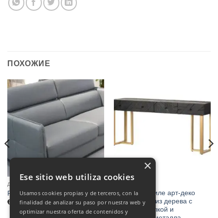
ПОХОЖИЕ
×
Ese sitio web utiliza cookies
ДИВАН-КРОВАТЬ
ЗАЛ
Консоль в стиле арт-деко
Usamos cookies propias y de terceros, con la
Parma-диван-кровать
KUWAIT 180 из дерева с
€
1,550.00
finalidad de analizar su paso por nuestra web y
черной отделкой и
optimizar nuestra oferta de contenidos y
золотистого металла.