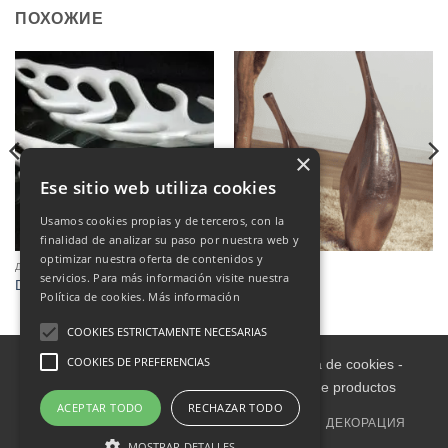
ПОХОЖИЕ
×
Ese sitio web utiliza cookies
Usamos cookies propias y de terceros, con la
finalidad de analizar su paso por nuestra web y
optimizar nuestra oferta de contenidos y
ДЕКОРАЦИЯ
ВАЗЫ
servicios. Para más información visite nuestra
Decoración hoja
JARRONES
Política de cookies.
Más información
COOKIES ESTRICTAMENTE NECESARIAS
COOKIES DE PREFERENCIAS
Aviso legal
-
Política de Privacidad
-
Política de cookies
-
Condiciones informativas sobre catálogo de productos
ACEPTAR TODO
RECHAZAR TODO
ГЛАВНАЯ
ВНУТРИ
МЕБЕЛЬ ДЛЯ УЛИЦЫ
ДЕКОРАЦИЯ
СЕМЬЯ
OUTLET
ОБИВКА
MOSTRAR DETALLES