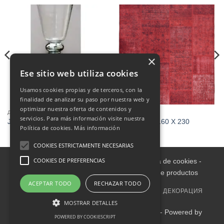
×
Ese sitio web utiliza cookies
Usamos cookies propias y de terceros, con la
finalidad de analizar su paso por nuestra web y
optimizar nuestra oferta de contenidos y
ДЕКОРАЦИЯ
ДЕКОРАЦИЯ
servicios. Para más información visite nuestra
Jarrón cristal
ALFOMBRA 160 X 230
Política de cookies.
Más información
COOKIES ESTRICTAMENTE NECESARIAS
COOKIES DE PREFERENCIAS
Aviso legal
-
Política de Privacidad
-
Política de cookies
-
Condiciones informativas sobre catálogo de productos
ACEPTAR TODO
RECHAZAR TODO
ГЛАВНАЯ
ВНУТРИ
МЕБЕЛЬ ДЛЯ УЛИЦЫ
ДЕКОРАЦИЯ
СЕМЬЯ
OUTLET
ОБИВКА
MOSTRAR DETALLES
Copyright 2018-2025 Mueble4you Tenerife - Powered by
POWERED BY COOKIESCRIPT
imagenia