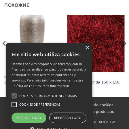
ПОХОЖИЕ
×
Ese sitio web utiliza cookies
Usamos cookies propias y de terceros, con la
finalidad de analizar su paso por nuestra web y
optimizar nuestra oferta de contenidos y
ВАЗЫ
ДЕКОРАЦИЯ
servicios. Para más información visite nuestra
JARRÓN
Alfombra redonda 150 x 150
Política de cookies.
Más información
COOKIES ESTRICTAMENTE NECESARIAS
COOKIES DE PREFERENCIAS
Aviso legal
-
Política de Privacidad
-
Política de cookies
-
Condiciones informativas sobre catálogo de productos
ACEPTAR TODO
RECHAZAR TODO
ГЛАВНАЯ
ВНУТРИ
МЕБЕЛЬ ДЛЯ УЛИЦЫ
ДЕКОРАЦИЯ
СЕМЬЯ
OUTLET
ОБИВКА
MOSTRAR DETALLES