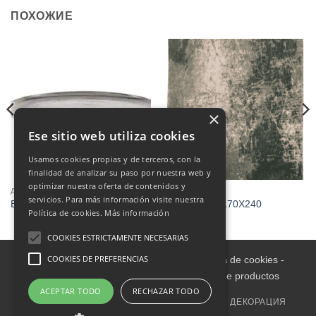
ПОХОЖИЕ
×
Ese sitio web utiliza cookies
Usamos cookies propias y de terceros, con la
finalidad de analizar su paso por nuestra web y
optimizar nuestra oferta de contenidos y
ДЕКОРАЦИЯ
ДЕКОРАЦИЯ
servicios. Para más información visite nuestra
Bandeja plateada
ALFOMBRA 170X240
Política de cookies.
Más información
COOKIES ESTRICTAMENTE NECESARIAS
COOKIES DE PREFERENCIAS
Aviso legal
-
Política de Privacidad
-
Política de cookies
-
Condiciones informativas sobre catálogo de productos
ACEPTAR TODO
RECHAZAR TODO
ГЛАВНАЯ
ВНУТРИ
МЕБЕЛЬ ДЛЯ УЛИЦЫ
ДЕКОРАЦИЯ
СЕМЬЯ
OUTLET
ОБИВКА