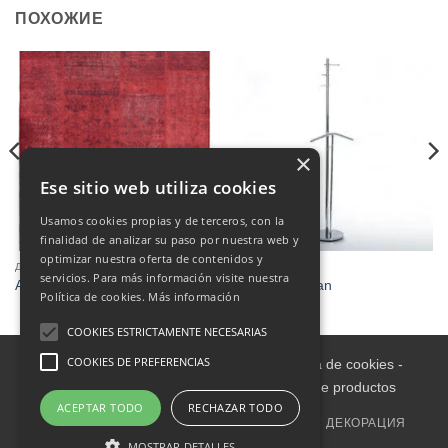
ПОХОЖИЕ
×
Ese sitio web utiliza cookies
Usamos cookies propias y de terceros, con la
finalidad de analizar su paso por nuestra web y
optimizar nuestra oferta de contenidos y
ДЕКОРАЦИЯ
ДЕКОРАЦИЯ
servicios. Para más información visite nuestra
ALFOMBRA 160 X 230
Perchero-galan
Política de cookies.
Más información
COOKIES ESTRICTAMENTE NECESARIAS
COOKIES DE PREFERENCIAS
Aviso legal
-
Política de Privacidad
-
Política de cookies
-
Condiciones informativas sobre catálogo de productos
ACEPTAR TODO
RECHAZAR TODO
ГЛАВНАЯ
ВНУТРИ
МЕБЕЛЬ ДЛЯ УЛИЦЫ
ДЕКОРАЦИЯ
СЕМЬЯ
OUTLET
ОБИВКА
MOSTRAR DETALLES