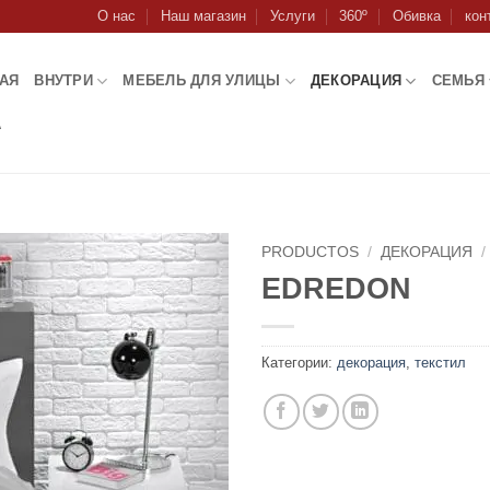
О нас
Наш магазин
Услуги
360º
Обивка
кон
АЯ
ВНУТРИ
МЕБЕЛЬ ДЛЯ УЛИЦЫ
ДЕКОРАЦИЯ
СЕМЬЯ
А
PRODUCTOS
/
ДЕКОРАЦИЯ
/
EDREDON
Категории:
декорация
,
текстил