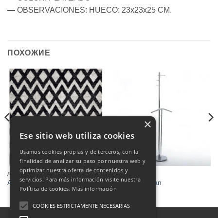
— OBSERVACIONES: HUECO: 23x23x25 CM.
ПОХОЖИЕ
×
Ese sitio web utiliza cookies
Usamos cookies propias y de terceros, con la
finalidad de analizar su paso por nuestra web y
optimizar nuestra oferta de contenidos y
ДЕКОРАЦИЯ
ДЕКОРАЦИЯ
servicios. Para más información visite nuestra
Alfombra 1.60 x 2.30
Perchero-galan
Política de cookies.
Más información
COOKIES ESTRICTAMENTE NECESARIAS