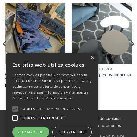
×
Ese sitio web utiliza cookies
ЗАЛ
ЖУРНАЛЬНЫЕ СТОЛИКИ
КРЕСЛО-КАЧАЛКА INGRID
Комплект из трёх журнальных
Usamos cookies propias y de terceros, con la
TAP.B-S02 СИНИЙ.
столиков.
finalidad de analizar su paso por nuestra web y
€
1,250.00
optimizar nuestra oferta de contenidos y
servicios. Para más información visite nuestra
Política de cookies.
Más información
COOKIES ESTRICTAMENTE NECESARIAS
COOKIES DE PREFERENCIAS
Aviso legal
-
Política de Privacidad
-
Política de cookies
-
Condiciones informativas sobre catálogo de productos
ACEPTAR TODO
RECHAZAR TODO
ГЛАВНАЯ
ВНУТРИ
МЕБЕЛЬ ДЛЯ УЛИЦЫ
ДЕКОРАЦИЯ