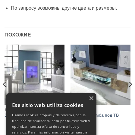
По запросу возможны другие цвета и размеры.
ПОХОЖИЕ
×
Ese sitio web utiliza cookies
ЗАЛ
ЗАЛ
Usamos cookies propias y de terceros, con la
Sky Cemento
Инкастро, Тумба под ТВ
€
395.00
finalidad de analizar su paso por nuestra web y
optimizar nuestra oferta de contenidos y
servicios. Para más información visite nuestra