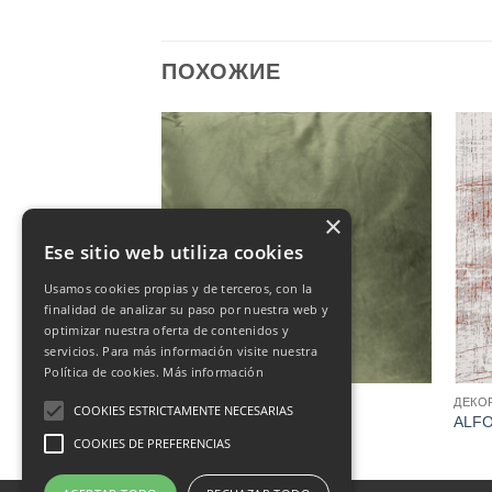
ПОХОЖИЕ
×
Ese sitio web utiliza cookies
Usamos cookies propias y de terceros, con la
finalidad de analizar su paso por nuestra web y
optimizar nuestra oferta de contenidos y
servicios. Para más información visite nuestra
Política de cookies.
Más información
ДЕКОРАЦИЯ
ДЕКО
COOKIES ESTRICTAMENTE NECESARIAS
180 x 180
Cojines
ALFO
COOKIES DE PREFERENCIAS