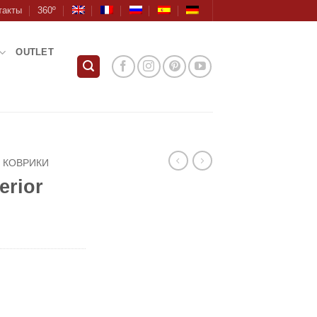
такты
360º
OUTLET
КОВРИКИ
erior