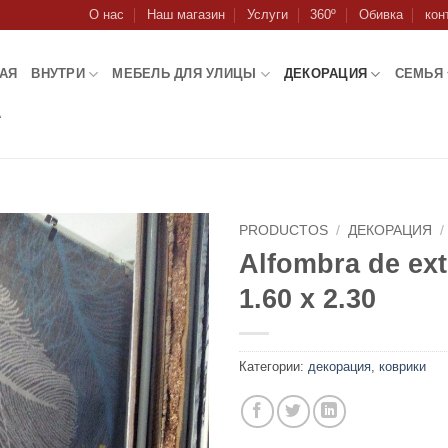
О нас
Наш магазин
Услуги
360º
Обивка
кон
АЯ
ВНУТРИ
МЕБЕЛЬ ДЛЯ УЛИЦЫ
ДЕКОРАЦИЯ
СЕМЬЯ
А
PRODUCTOS
/
ДЕКОРАЦИЯ
/
Alfombra de ext
1.60 x 2.30
Категории:
декорация
,
коврики