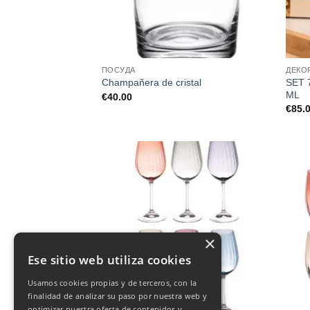
ПОСУДА
ДЕКО
SET 
Champañera de cristal
ML
€
40.00
€
85.
×
Ese sitio web utiliza cookies
Usamos cookies propias y de terceros, con la
finalidad de analizar su paso por nuestra web y
optimizar nuestra oferta de contenidos y