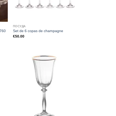
ПОСУДА
760
Set de 6 copas de champagne
€
50.00