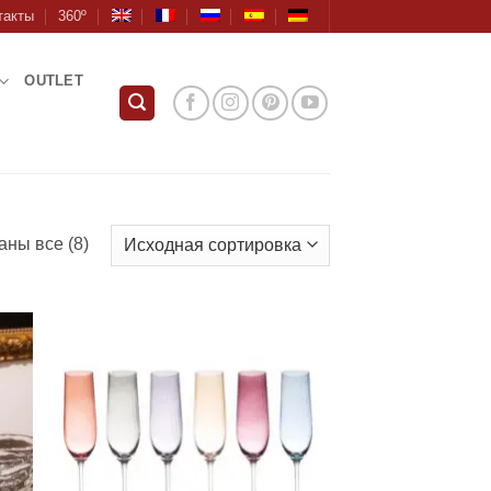
такты
360º
OUTLET
аны все (8)