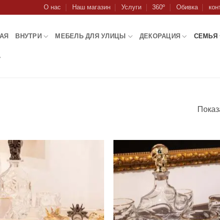
О нас
Наш магазин
Услуги
360º
Обивка
кон
АЯ
ВНУТРИ
МЕБЕЛЬ ДЛЯ УЛИЦЫ
ДЕКОРАЦИЯ
СЕМЬЯ
А
Показ