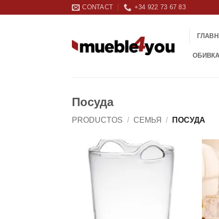
Skip
CONTACT
+34 922 73 67 83
to
content
ГЛАВН
ОБИВК
Посуда
PRODUCTOS
/
СЕМЬЯ
/
ПОСУДА