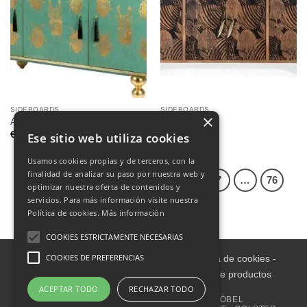
SIDEBOARDS
SIDEBOARDS
×
Anrichte
Anrichte
€
1,700.00
Ese sitio web utiliza cookies
Usamos cookies propias y de terceros, con la
finalidad de analizar su paso por nuestra web y
1
2
3
4
5
6
7
…
76
optimizar nuestra oferta de contenidos y
servicios. Para más información visite nuestra
77
78
Política de cookies.
Más información
COOKIES ESTRICTAMENTE NECESARIAS
COOKIES DE PREFERENCIAS
Aviso legal
-
Política de Privacidad
-
Política de cookies
-
Condiciones informativas sobre catálogo de productos
ACEPTAR TODO
RECHAZAR TODO
ZUHAUSE
INNENRAUM
GARTENMÖBEL